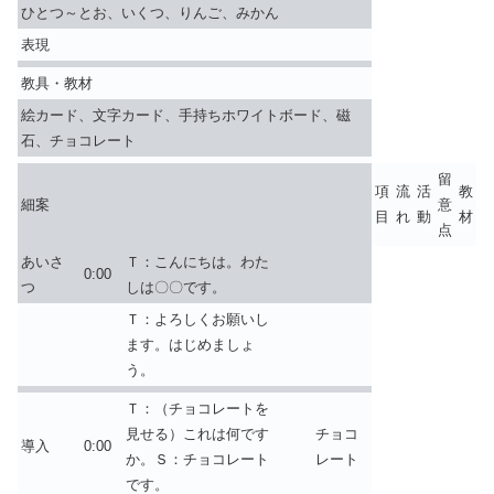
ひとつ～とお、いくつ、りんご、みかん
表現
教具・教材
絵カード、文字カード、手持ちホワイトボード、磁
石、チョコレート
留
項
流
活
教
細案
意
目
れ
動
材
点
あいさ
Ｔ：こんにちは。わた
0:00
つ
しは〇〇です。
Ｔ：よろしくお願いし
ます。はじめましょ
う。
Ｔ：（チョコレートを
見せる）これは何です
チョコ
導入
0:00
か。Ｓ：チョコレート
レート
です。