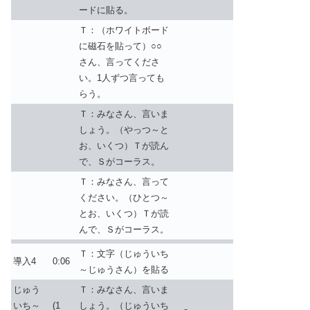
ードに貼る。
Ｔ：（ホワイトボード
に磁石を貼って）○○
さん、言ってくださ
い。1人ずつ言っても
らう。
Ｔ：みなさん、言いま
しょう。（やっつ～と
お、いくつ）Ｔが読ん
で、Ｓがコーラス。
Ｔ：みなさん、言って
ください。（ひとつ～
とお、いくつ）Ｔが読
んで、Ｓがコーラス。
Ｔ：文字（じゅういち
導入4
0:06
～じゅうさん）を貼る
じゅう
Ｔ：みなさん、言いま
いち～
(1
しょう。（じゅういち