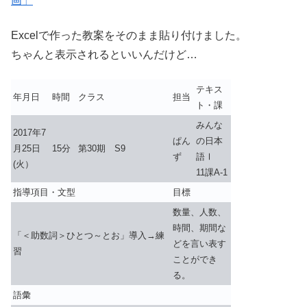
画」
Excelで作った教案をそのまま貼り付けました。
ちゃんと表示されるといいんだけど…
テキス
年月日
時間
クラス
担当
ト・課
みんな
2017年7
ぱん
の日本
月25日
15分
第30期 S9
ず
語Ⅰ
(火）
11課A-1
指導項目・文型
目標
数量、人数、
時間、期間な
「＜助数詞＞ひとつ～とお」導入→練
どを言い表す
習
ことができ
る。
語彙