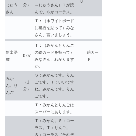
8
じゅう
分）
～じゅうさん）Ｔが読
さん
んで、Ｓがコーラス。
Ｔ：（ホワイトボード
に磁石を貼って）みな
さん、言いましょう。
Ｔ：（みかんとりんご
新出語
の絵カードを持って）
絵カー
0:07
彙
みなさん、わかります
ド
か。
Ｓ：みかんです。りん
みか
（1
ごです。Ｔ：いいです
ん、り
分）
ね。みかんです。りん
んご
ごです。
Ｔ：みかんとりんごは
スーパーにあります。
Ｔ：みかん。Ｓ：コー
ラス。Ｔ：りんご。
Ｓ：コーラス（それぞ