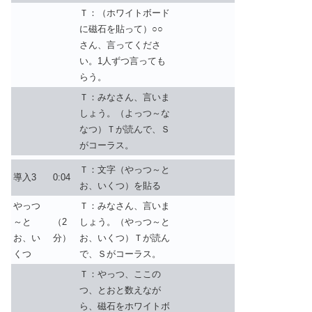
Ｔ：（ホワイトボード
に磁石を貼って）○○
さん、言ってくださ
い。1人ずつ言っても
らう。
Ｔ：みなさん、言いま
しょう。（よっつ～な
なつ）Ｔが読んで、Ｓ
がコーラス。
Ｔ：文字（やっつ～と
導入3
0:04
お、いくつ）を貼る
やっつ
Ｔ：みなさん、言いま
～と
（2
しょう。（やっつ～と
お、い
分）
お、いくつ）Ｔが読ん
くつ
で、Ｓがコーラス。
Ｔ：やっつ、ここの
つ、とおと数えなが
ら、磁石をホワイトボ