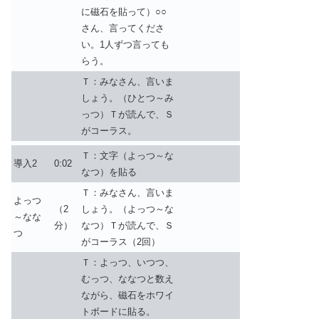
に磁石を貼って）○○
さん、言ってくださ
い。1人ずつ言っても
らう。
Ｔ：みなさん、言いま
しょう。（ひとつ～み
っつ）Ｔが読んで、Ｓ
がコーラス。
Ｔ：文字（よっつ～な
導入2
0:02
なつ）を貼る
Ｔ：みなさん、言いま
よっつ
（2
しょう。（よっつ～な
～なな
分）
なつ）Ｔが読んで、Ｓ
つ
がコーラス（2回）
Ｔ：よっつ、いつつ、
むっつ、ななつと数え
ながら、磁石をホワイ
トボードに貼る。