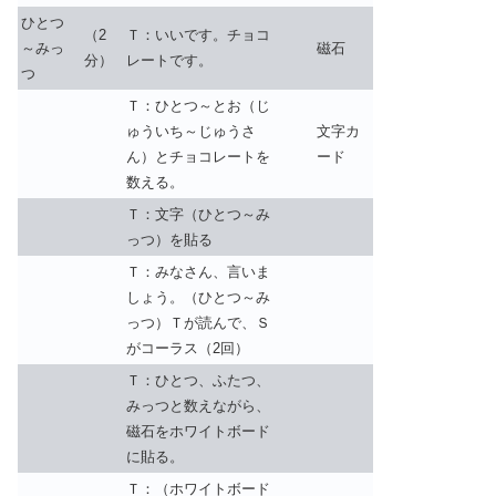
ひとつ
（2
Ｔ：いいです。チョコ
～みっ
磁石
分）
レートです。
つ
Ｔ：ひとつ～とお（じ
ゅういち～じゅうさ
文字カ
ん）とチョコレートを
ード
数える。
Ｔ：文字（ひとつ～み
っつ）を貼る
Ｔ：みなさん、言いま
しょう。（ひとつ～み
っつ）Ｔが読んで、Ｓ
がコーラス（2回）
Ｔ：ひとつ、ふたつ、
みっつと数えながら、
磁石をホワイトボード
に貼る。
Ｔ：（ホワイトボード