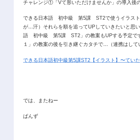
チャレンジ①「Vて形いただけませんか」の導入後
できる日本語 初中級 第5課 ST2で使うイラス
が…汗）それらを順を追ってUPしていきたいと思
語 初中級 第5課 ST2」の教案
もUPする予定で
１」の教案の後を引き継ぐカタチで…（連携はして
できる日本語初中級第5課ST2【イラスト】〜ていただけ
では、またねー
ぱんず