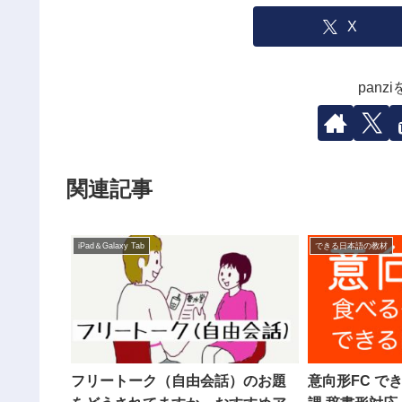
X
pan
関連記事
iPad＆Galaxy Tab
できる日本語の教材
フリートーク（自由会話）のお題
意向形FC で