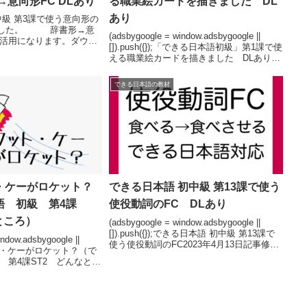
→意向形FC DLあり
る職業絵カードを描きました DL
あり
中級 第3課で使う意向形の
しました。 辞書形→意
(adsbygoogle = window.adsbygoogle ||
活用になります。ダウン
[]).push({});「できる日本語初級」第1課で使
いただけたら、幸いで
える職業絵カードを描きました DLありで
ングにほんブログ村
きる日本語初級第1課で使える職業絵カード
ndow.ad...
を作りました。使うところは、で...
できる日本語の教材
・ケーがロケット？
できる日本語 初中級 第13課で使う
語 初級 第4課
使役動詞のFC DLあり
ところ）
(adsbygoogle = window.adsbygoogle ||
[]).push({});できる日本語 初中級 第13課で
ndow.adsbygoogle ||
使う使役動詞のFC2023年4月13日記事修正
);ワット・ケーがロケット？（で
「できる日本語 初中級 第13課」で使う
 第4課ST2 どんなとこ
辞書形から使役動詞のF...
は、「できる日本語 初
ャレンジ③の...