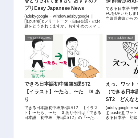
をどうされてますか。おすすめア
課 辞書形対応
プリEasy Japanese News
できる日本語 初
FCをUPいた
(adsbygoogle = window.adsbygoogle ||
向形辞書形からの
[]).push({});フリートーク（自由会話）のお
ロードして使って
題をどうされてますか。おすすめのスマホ
す。日本語ランキ
アプリEasy Japanese News2023年11月9日
(adsbygoogle = wi
追加記事（や...
できる日本語の教材
できる日本語の教材
できる日本語初中級第5課ST2
えっ、ワット
【イラスト】〜たら、〜た DLあ
（できる日本
り
ST2 どんな
できる日本語初中級第5課ST2 【イラス
(adsbygoogle = wi
ト】〜たら、〜た DLあり今回は「できる
[]).push({}
日本語 初中級 第5課ST2」の「〜た
きる日本語 初級
ら、〜た」のイラストをアップいたしまし
ろ）今回のテーマ
た。また雑な絵で、すみません。あいかわ
級 第4課ST2 チ
らず書き直す元気はありませんが、イラス
トが3枚...