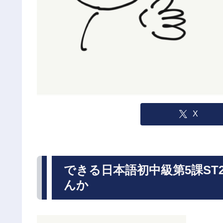
X
できる日本語初中級第5課S
んか