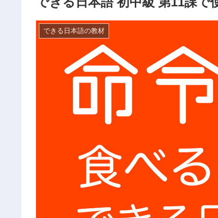
できる日本語 初中級 第11課で
できる日本語の教材