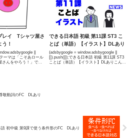
プレイ Tシャツ屋さ
できる日本語 初級 第11課 ST3 こ
よう！
とば（単語）【イラスト】DLあり
ndow.adsbygoogle ||
(adsbygoogle = window.adsbygoogle ||
);今回のテーマは「こそあロール
[]).push({});できる日本語 初級 第11課 ST3
屋さんをやろう！」で
ことば（単語）【イラスト】DLありこんに
員とお客さんをやるロー
ちは、ぱんずです。今回は「できる日本
ず用意するものは、紙
語 初級 第11課ST3」...
尊敬動詞のFC DLあり
語 初中級 第9課で使う条件形のFC DLあり