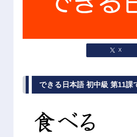
X
できる日本語 初中級 第11課