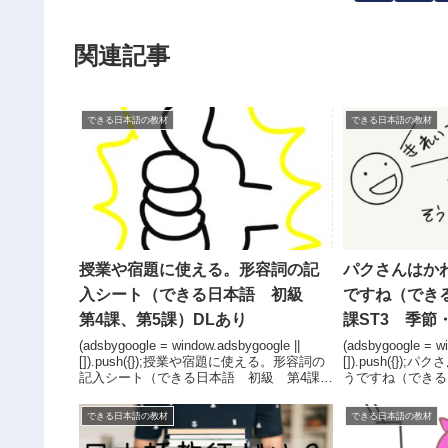
関連記事
できる日本語の教材
できる日本語の教材
授業や宿題に使える。形容詞の記
パクさんはか
入シート（できる日本語 初級
ですね（でき
第4課、第5課）DLあり
課ST3 季節
(adsbygoogle = window.adsbygoogle ||
(adsbygoogle = wi
[]).push({});授業や宿題に使える。形容詞の
[]).push({}
記入シート（できる日本語 初級 第4課、
うですね（できる
第5課）今回のテーマは「授業や宿題に使え
ST3 季節・料
る。形容詞の記入シート」です。で...
クさんはかわいい
できる日本語の教材
できる日本語の教材