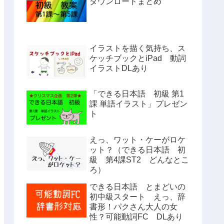
ダウンロードまとめ
イラストを描く気持ち、ス
ケッチブックとiPad 動詞
イラストDLあり
「できる日本語 初級 第1
課 単語イラスト」プレゼン
ト
えっ、ワット・ケーがロケ
ット？（できる日本語 初
級 第4課ST2 どんなとこ
ろ）
できる日本語 とまどいの
初中級スタート えっ、辞
書形！パクさん大人の女
性？可能動詞FC DLあり