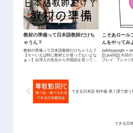
教材の準備って日本語教師だけち
こそあロール
ゃうん？
んをやってみ
教材の準備って日本語教師だけちゃうん？
(adsbygoogle = wi
【そーいえば特に教材とか使ってないよな
[]).push({}
ぁ～】台湾人の先生から中国語を習ってた
プレイ Tシャツ
とき、ふとそう思いました。台湾人の先生
す。学生同士で店
が手を抜いてるわけではなくて、英語も中
ルプレイです。先
国語もその他の外国語も授業で使うのは教
に...
科書だけ。で...
できる日本語 初中級 第７課で使う
できる日本