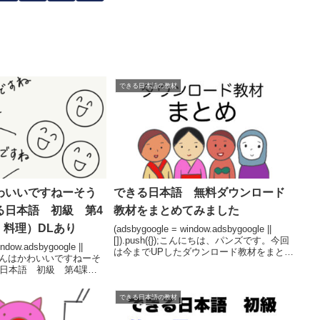
できる日本語の教材
わいいですねーそう
できる日本語 無料ダウンロード
る日本語 初級 第4
教材をまとめてみました
・料理）DLあり
(adsbygoogle = window.adsbygoogle ||
[]).push({});こんにちは、パンズです。今回
ndow.adsbygoogle ||
は今までUPしたダウンロード教材をまとめ
);パクさんはかわいいですねーそ
てみました。必要な教材が見つかりますよ
日本語 初級 第4課
うに。できる日本語初級 第1課登場...
理）今回のテーマは、「パ
ですねーそうですね」...
できる日本語の教材