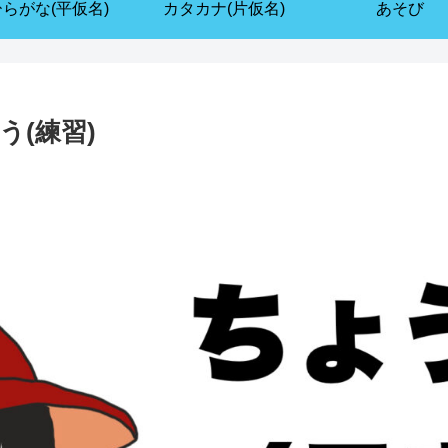
ひらがな(平仮名)
カタカナ(片仮名)
あそび
(練習)