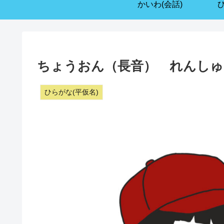
かいわ(会話)
ちょうおん（長音） れんしゅう
ひらがな(平仮名)